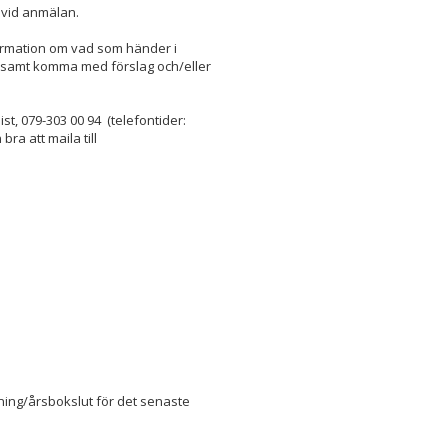
r vid anmälan.
formation om vad som händer i
 samt komma med förslag och/eller
st, 079-303 00 94 (telefontider:
ra att maila till
ing/årsbokslut för det senaste