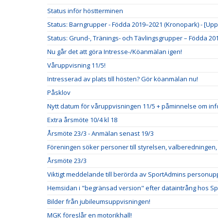
Status inför höstterminen
Status: Barngrupper - Födda 2019–2021 (Kronopark) - [Up
Status: Grund-, Tränings- och Tävlingsgrupper – Födda 2018
Nu går det att göra Intresse-/Köanmälan igen!
Våruppvisning 11/5!
Intresserad av plats till hösten? Gör köanmälan nu!
Påsklov
Nytt datum för våruppvisningen 11/5 + påminnelse om info
Extra årsmöte 10/4 kl 18
Årsmöte 23/3 - Anmälan senast 19/3
Föreningen söker personer till styrelsen, valberedningen
Årsmöte 23/3
Viktigt meddelande till berörda av SportAdmins personupp
Hemsidan i "begränsad version" efter dataintrång hos S
Bilder från jubileumsuppvisningen!
MGK föreslår en motorikhall!