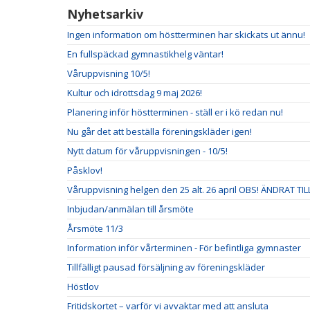
Nyhetsarkiv
Ingen information om höstterminen har skickats ut ännu!
En fullspäckad gymnastikhelg väntar!
Våruppvisning 10/5!
Kultur och idrottsdag 9 maj 2026!
Planering inför höstterminen - ställ er i kö redan nu!
Nu går det att beställa föreningskläder igen!
Nytt datum för våruppvisningen - 10/5!
Påsklov!
Våruppvisning helgen den 25 alt. 26 april OBS! ÄNDRAT TILL
Inbjudan/anmälan till årsmöte
Årsmöte 11/3
Information inför vårterminen - För befintliga gymnaster
Tillfälligt pausad försäljning av föreningskläder
Höstlov
Fritidskortet – varför vi avvaktar med att ansluta