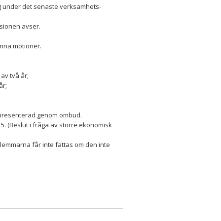
ng under det senaste verksamhets-
isionen avser.
komna motioner.
 av två år;
år;
 representerad genom ombud.
5. (Beslut i fråga av större ekonomisk
emmarna får inte fattas om den inte