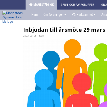
MARIESTADS GK
BARN- OCH PARAGRUPPER
GRU
Hem
Om föreningen
Vår verksamhet
Arr
Inbjudan till årsmöte 29 mars 
2023-03-08 11:25