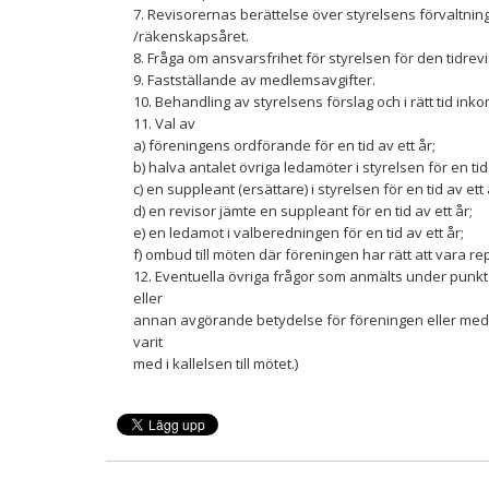
7. Revisorernas berättelse över styrelsens förvaltni
/räkenskapsåret.
8. Fråga om ansvarsfrihet för styrelsen för den tidrev
9. Fastställande av medlemsavgifter.
10. Behandling av styrelsens förslag och i rätt tid in
11. Val av
a) föreningens ordförande för en tid av ett år;
b) halva antalet övriga ledamöter i styrelsen för en tid
c) en suppleant (ersättare) i styrelsen för en tid av ett 
d) en revisor jämte en suppleant för en tid av ett år;
e) en ledamot i valberedningen för en tid av ett år;
f) ombud till möten där föreningen har rätt att vara
12. Eventuella övriga frågor som anmälts under punkt 
eller
annan avgörande betydelse för föreningen eller medl
varit
med i kallelsen till mötet.)