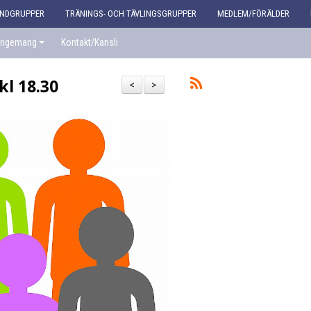
NDGRUPPER
TRÄNINGS- OCH TÄVLINGSGRUPPER
MEDLEM/FÖRÄLDER
angemang
Kontakt/Kansli
kl 18.30
<
>