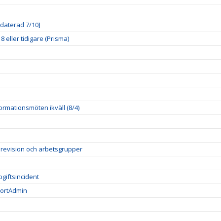
pdaterad 7/10]
 eller tidigare (Prisma)
rmationsmöten ikväll (8/4)
, revision och arbetsgrupper
giftsincident
portAdmin