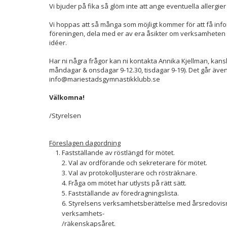
Vi bjuder på fika så glöm inte att ange eventuella allergie
Vi hoppas att så många som möjligt kommer för att få in
föreningen, dela med er av era åsikter om verksamheten
idéer.
Har ni några frågor kan ni kontakta Annika Kjellman, kansli
måndagar & onsdagar 9-12.30, tisdagar 9-19). Det går även b
info@mariestadsgymnastikklubb.se
Välkomna!
/Styrelsen
Föreslagen dagordning
Fastställande av röstlängd för mötet.
2. Val av ordförande och sekreterare för mötet.
3. Val av protokolljusterare och rösträknare.
4. Fråga om mötet har utlysts på rätt sätt.
5. Fastställande av föredragningslista.
6. Styrelsens verksamhetsberättelse med årsredovisn
verksamhets-
/räkenskapsåret.