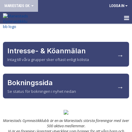
MARIESTADS GK
LOGGA IN
HEM
OM FÖRENINGEN
Intresse- & Köanmälan
→
VÅR VERKSAMHET
Intag till våra grupper sker oftast enligt kölista
ARRANGEMANG
Bokningssida
KONTAKT/KANSLI
→
Se status för bokningen i nyhet nedan
Mariestads Gymnastikklubb är en av Mariestads största föreningar med över
500 aktiva medlemmar.
Vi är en förening i konstant utveckling som brinner för att våra barn och