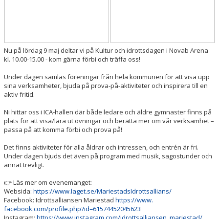
Nu på lördag 9 maj deltar vi på Kultur och idrottsdagen i Novab Arena
kl. 10.00-15.00 - kom gärna förbi och träffa oss!
Under dagen samlas föreningar från hela kommunen för att visa upp
sina verksamheter, bjuda på prova‑på‑aktiviteter och inspirera till en
aktiv fritid.
Ni hittar oss i ICA‑hallen där både ledare och äldre gymnaster finns på
plats för att visa/lära ut övningar och berätta mer om vår verksamhet –
passa på att komma förbi och prova på!
Det finns aktiviteter för alla åldrar och intressen, och entrén är fri.
Under dagen bjuds det även på program med musik, sagostunder och
annat trevligt.
👉 Läs mer om evenemanget:
Websida:
https://www.laget.se/
MariestadsIdrottsallians/
Facebook:
Idrottsalliansen
Mariestad
https://www.
facebook.com/profile.php?id=
61574452045623
Instagram:
https://www.
instagram.com/
idrottsalliansen_mariestad/