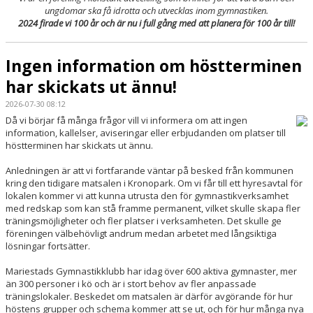
ungdomar ska få idrotta och utvecklas inom gymnastiken.
2024 firade vi 100 år och är nu i full gång med att planera för 100 år till!
Ingen information om höstterminen
har skickats ut ännu!
2026-07-30 08:12
Då vi börjar få många frågor vill vi informera om att ingen
information, kallelser, aviseringar eller erbjudanden om platser till
höstterminen har skickats ut ännu.
Anledningen är att vi fortfarande väntar på besked från kommunen
kring den tidigare matsalen i Kronopark. Om vi får till ett hyresavtal för
lokalen kommer vi att kunna utrusta den för gymnastikverksamhet
med redskap som kan stå framme permanent, vilket skulle skapa fler
träningsmöjligheter och fler platser i verksamheten. Det skulle ge
föreningen välbehövligt andrum medan arbetet med långsiktiga
lösningar fortsätter.
Mariestads Gymnastikklubb har idag över 600 aktiva gymnaster, mer
än 300 personer i kö och är i stort behov av fler anpassade
träningslokaler. Beskedet om matsalen är därför avgörande för hur
höstens grupper och schema kommer att se ut, och för hur många nya