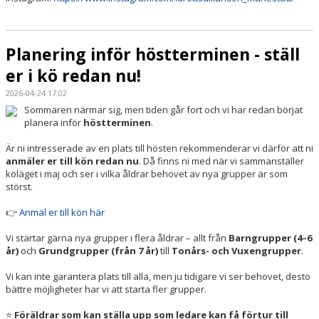
Planering inför höstterminen - ställ
er i kö redan nu!
2026-04-24 17:02
Sommaren närmar sig, men tiden går fort och vi har redan börjat
planera inför
höstterminen
.
Är ni intresserade av en plats till hösten rekommenderar vi därför att ni
anmäler er till kön redan nu
. Då finns ni med när vi sammanställer
köläget i maj och ser i vilka åldrar behovet av nya grupper är som
störst.
👉
Anmäl er till kön här
Vi startar gärna nya grupper i flera åldrar – allt från
Barngrupper (4–6
år)
och
Grundgrupper (från 7 år)
till
Tonårs- och Vuxengrupper
.
Vi kan inte garantera plats till alla, men ju tidigare vi ser behovet, desto
bättre möjligheter har vi att starta fler grupper.
⭐
Föräldrar som kan ställa upp som ledare kan få förtur till