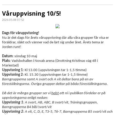
Våruppvisning 10/5!
2026-05-08 07:52
Dags för våruppvisning!
Nu är det dags för årets våruppvisning där alla våra grupper får visa er
föräldrar, släkt och vänner vad de lärt sig under året. Årets tema är
Jorden runt!
Datum
: söndag 10 maj
Plats
: Vadsbohallen i Novab arena (Drottning Kristinas väg 48 i
Mariestad)
Uppvisning 1
: Kl 13.00 (uppvisningen tar 1-1,5 timme)
Uppvisning 2
: Kl. 15.30 (uppvisningen tar 1-1,5 timme)
Barngrupperna samt A svart och A vit deltar bara på en av
föreställningarna. Övriga grupper deltar på båda föreställningarna.
Då det är många grupper ser vi
helst
att ni i publiken fördelar er på
uppvisningarna enligt nedan:
Uppvisning 1
: A svart, AB, ABC, B svart/vit, Träningsgruppen,
Barngrupperna B4 blå/svart/vit
Uppvisning 2
: A vit, C, D, E, T3-5, T6-7, Barngrupperna B5 svart/vit och