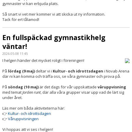
gymnaster vi kan erbjuda plats.
Så snart vi vet mer kommer vi att skicka ut ny information.
Tack för ert tålamod!
En fullspäckad gymnastikhelg
väntar!
2026-05-08 11:45
I helgen händer det mycket roligt i föreningen!
På
lördag (9 maj)
deltar vi i
Kultur- och idrottsdagen
i Novab Arena
där ni kan komma och träffa oss, se våra gymnaster och prova på.
På
söndag (10 maj)
är det dags för vår uppskattade
våruppvisning
med temat
Jorden runt
, där alla våra grupper visar upp vad de lärt sig
under året.
Läs mer om båda aktiviteterna här:
👉
Kultur- och idrottsdagen
👉
Våruppvisningen
Vi hoppas att vi ses i helgen!