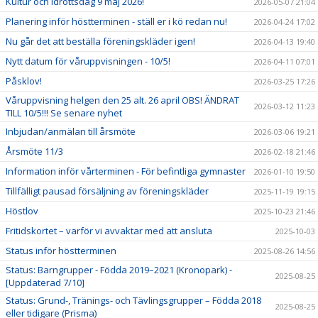
Kultur och idrottsdag 9 maj 2026!
2026-05-07 21:04
Planering inför höstterminen - ställ er i kö redan nu!
2026-04-24 17:02
Nu går det att beställa föreningskläder igen!
2026-04-13 19:40
Nytt datum för våruppvisningen - 10/5!
2026-04-11 07:01
Påsklov!
2026-03-25 17:26
Våruppvisning helgen den 25 alt. 26 april OBS! ÄNDRAT
2026-03-12 11:23
TILL 10/5!!! Se senare nyhet
Inbjudan/anmälan till årsmöte
2026-03-06 19:21
Årsmöte 11/3
2026-02-18 21:46
Information inför vårterminen - För befintliga gymnaster
2026-01-10 19:50
Tillfälligt pausad försäljning av föreningskläder
2025-11-19 19:15
Höstlov
2025-10-23 21:46
Fritidskortet – varför vi avvaktar med att ansluta
2025-10-03
Status inför höstterminen
2025-08-26 14:56
Status: Barngrupper - Födda 2019–2021 (Kronopark) -
2025-08-25
[Uppdaterad 7/10]
Status: Grund-, Tränings- och Tävlingsgrupper – Födda 2018
2025-08-25
eller tidigare (Prisma)