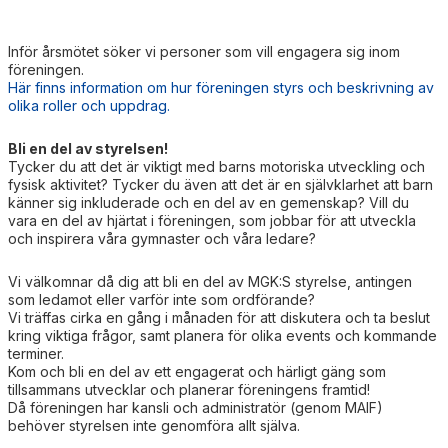
Inför årsmötet söker vi personer som vill engagera sig inom
föreningen.
Här finns information om hur föreningen styrs och beskrivning av
olika roller och uppdrag.
Bli en del av styrelsen!
Tycker du att det är viktigt med barns motoriska utveckling och
fysisk aktivitet? Tycker du även att det är en självklarhet att barn
känner sig inkluderade och en del av en gemenskap? Vill du
vara en del av hjärtat i föreningen, som jobbar för att utveckla
och inspirera våra gymnaster och våra ledare?
Vi välkomnar då dig att bli en del av MGK:S styrelse, antingen
som ledamot eller varför inte som ordförande?
Vi träffas cirka en gång i månaden för att diskutera och ta beslut
kring viktiga frågor, samt planera för olika events och kommande
terminer.
Kom och bli en del av ett engagerat och härligt gäng som
tillsammans utvecklar och planerar föreningens framtid!
Då föreningen har kansli och administratör (genom MAIF)
behöver styrelsen inte genomföra allt själva.