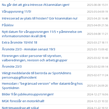
Nu går det att göra Intresse-/Köanmälan igen!
2025-08-08 15:31
Våruppvisning 11/5!
2025-05-04 09:19
Intresserad av plats till hösten? Gör köanmälan nu!
2025-04-20 16:48
Påsklov
2025-04-09 21:56
Nytt datum för våruppvisningen 11/5 + påminnelse om
2025-04-08 11:21
informationsmöten ikväll (8/4)
Extra årsmöte 10/4 kl 18
2025-03-27 18:11
Årsmöte 23/3 - Anmälan senast 19/3
2025-03-15 09:42
Föreningen söker personer till styrelsen,
2025-03-02 10:44
valberedningen, revision och arbetsgrupper
Årsmöte 23/3
2025-03-02 09:14
Viktigt meddelande till berörda av SportAdmins
2025-02-07 11:24
personuppgiftsincident
Hemsidan i "begränsad version" efter dataintrång hos
2025-01-26 09:20
SportAdmin
Bilder från jubileumsuppvisningen!
2024-12-27 16:06
MGK föreslår en motorikhall!
2024-12-23 10:32
Nytt timuppdrag att söka!
2024-11-22 19:51