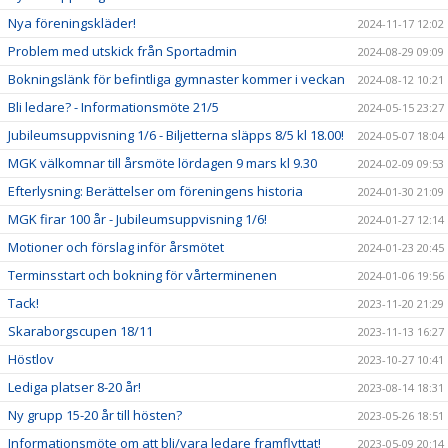
Nya föreningskläder!
2024-11-17 12:02
Problem med utskick från Sportadmin
2024-08-29 09:09
Bokningslänk för befintliga gymnaster kommer i veckan
2024-08-12 10:21
Bli ledare? - Informationsmöte 21/5
2024-05-15 23:27
Jubileumsuppvisning 1/6 - Biljetterna släpps 8/5 kl 18.00!
2024-05-07 18:04
MGK välkomnar till årsmöte lördagen 9 mars kl 9.30
2024-02-09 09:53
Efterlysning: Berättelser om föreningens historia
2024-01-30 21:09
MGK firar 100 år - Jubileumsuppvisning 1/6!
2024-01-27 12:14
Motioner och förslag inför årsmötet
2024-01-23 20:45
Terminsstart och bokning för vårterminenen
2024-01-06 19:56
Tack!
2023-11-20 21:29
Skaraborgscupen 18/11
2023-11-13 16:27
Höstlov
2023-10-27 10:41
Lediga platser 8-20 år!
2023-08-14 18:31
Ny grupp 15-20 år till hösten?
2023-05-26 18:51
Informationsmöte om att bli/vara ledare framflyttat!
2023-05-09 20:14