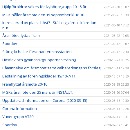
Hjälpföräldrar sökes för Nybörjargrupp 10-15 år
2021-08-30 18:07
MGK håller årsmöte den 15 september kl 18.30
2021-08-25 10:39
Intresserad av plats i höst? - Ställ dig gärna i kö redan
2021-05-10 17:52
nu!
Årsmötet flyttas fram
2021-03-22 12:03
Sportlov
2021-02-12 10:07
Stängda hallar försenar terminsstarten
2021-01-12 17:10
Höstlov och gymnastikgruppernas träning
2020-10-23 09:25
Påminnelse om årsmötet samt valberedningens förslag
2020-10-11 12:28
Beställning av föreningskläder 19/10-7/11
2020-10-07 13:50
Framflyttat årsmöte 20/10
2020-09-28 22:25
MGKs årsmöte den 25 mars är INSTÄLLT.
2020-03-20 07:04
Uppdaterad information om Corona (2020-03-15)
2020-03-15 19:30
Corona Information
2020-03-13 19:26
Vuxengrupp VT20!
2020-02-17 19:31
Sportlov
2020-02-07 19:41