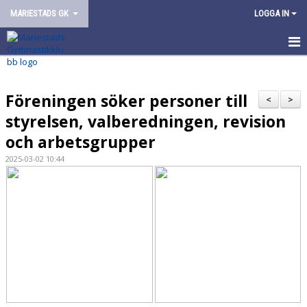
MARIESTADS GK
LOGGA IN
HEM
Föreningen söker personer till
OM FÖRENINGEN
<
>
styrelsen, valberedningen, revision
VÅR VERKSAMHET
och arbetsgrupper
2025-03-02 10:44
ARRANGEMANG
KONTAKT/KANSLI