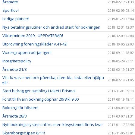
Årsmöte
2019-02-17 21:30
Sportlov!
2019-02-09 08:14
Lediga platser!
2019-01-20 13:04
Nya betalningsrutiner och ändrad start för bokningen
2018-12-31 12:37
Vårterminen 2019 - UPPDATERAD!
2018-12-09 14:04
Utprovning föreningskläder v.41-42!
2018-10-05 22:03
Vuxengruppen börjar igen!
2018-09-11 18:02
Integritetspolicy
2018-05-24 23:11
Årsmöte 21/3
2018-02-19 21:27
Vill du vara med och påverka, utveckla, leda eller hjälpa
2018-02-19 21:05
till?
Stort bidrag ger tumbling i taket i Prisma!
2017-11-01 09:18
Först till kvarn bokning öppnar 20/8 kl 9.00
2017-08-19 18:11
Bokning för hösten!
2017-08-08 18:16
Årsmöte 28/3
2017-03-07 21:31
Nytt bokningssystem införs men kösystemet finns kvar
2017-01-17 22:56
Skaraborgscupen 6/11!
2016-11-05 13:01