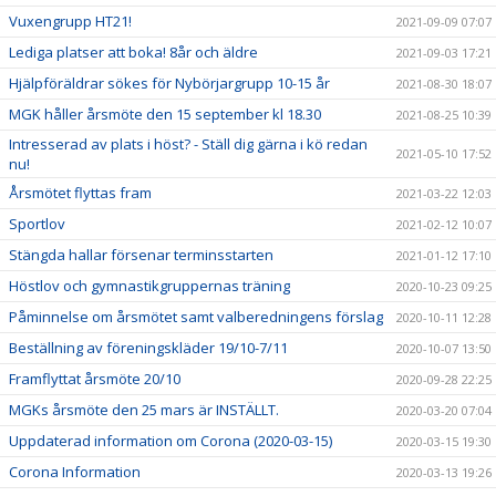
Vuxengrupp HT21!
2021-09-09 07:07
Lediga platser att boka! 8år och äldre
2021-09-03 17:21
Hjälpföräldrar sökes för Nybörjargrupp 10-15 år
2021-08-30 18:07
MGK håller årsmöte den 15 september kl 18.30
2021-08-25 10:39
Intresserad av plats i höst? - Ställ dig gärna i kö redan
2021-05-10 17:52
nu!
Årsmötet flyttas fram
2021-03-22 12:03
Sportlov
2021-02-12 10:07
Stängda hallar försenar terminsstarten
2021-01-12 17:10
Höstlov och gymnastikgruppernas träning
2020-10-23 09:25
Påminnelse om årsmötet samt valberedningens förslag
2020-10-11 12:28
Beställning av föreningskläder 19/10-7/11
2020-10-07 13:50
Framflyttat årsmöte 20/10
2020-09-28 22:25
MGKs årsmöte den 25 mars är INSTÄLLT.
2020-03-20 07:04
Uppdaterad information om Corona (2020-03-15)
2020-03-15 19:30
Corona Information
2020-03-13 19:26