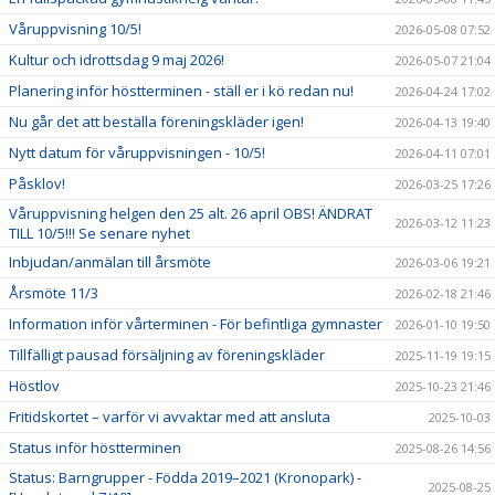
Våruppvisning 10/5!
2026-05-08 07:52
Kultur och idrottsdag 9 maj 2026!
2026-05-07 21:04
Planering inför höstterminen - ställ er i kö redan nu!
2026-04-24 17:02
Nu går det att beställa föreningskläder igen!
2026-04-13 19:40
Nytt datum för våruppvisningen - 10/5!
2026-04-11 07:01
Påsklov!
2026-03-25 17:26
Våruppvisning helgen den 25 alt. 26 april OBS! ÄNDRAT
2026-03-12 11:23
TILL 10/5!!! Se senare nyhet
Inbjudan/anmälan till årsmöte
2026-03-06 19:21
Årsmöte 11/3
2026-02-18 21:46
Information inför vårterminen - För befintliga gymnaster
2026-01-10 19:50
Tillfälligt pausad försäljning av föreningskläder
2025-11-19 19:15
Höstlov
2025-10-23 21:46
Fritidskortet – varför vi avvaktar med att ansluta
2025-10-03
Status inför höstterminen
2025-08-26 14:56
Status: Barngrupper - Födda 2019–2021 (Kronopark) -
2025-08-25