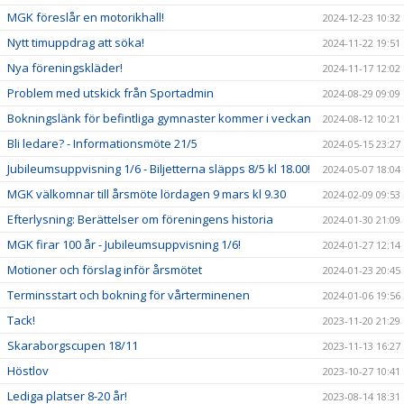
MGK föreslår en motorikhall!
2024-12-23 10:32
Nytt timuppdrag att söka!
2024-11-22 19:51
Nya föreningskläder!
2024-11-17 12:02
Problem med utskick från Sportadmin
2024-08-29 09:09
Bokningslänk för befintliga gymnaster kommer i veckan
2024-08-12 10:21
Bli ledare? - Informationsmöte 21/5
2024-05-15 23:27
Jubileumsuppvisning 1/6 - Biljetterna släpps 8/5 kl 18.00!
2024-05-07 18:04
MGK välkomnar till årsmöte lördagen 9 mars kl 9.30
2024-02-09 09:53
Efterlysning: Berättelser om föreningens historia
2024-01-30 21:09
MGK firar 100 år - Jubileumsuppvisning 1/6!
2024-01-27 12:14
Motioner och förslag inför årsmötet
2024-01-23 20:45
Terminsstart och bokning för vårterminenen
2024-01-06 19:56
Tack!
2023-11-20 21:29
Skaraborgscupen 18/11
2023-11-13 16:27
Höstlov
2023-10-27 10:41
Lediga platser 8-20 år!
2023-08-14 18:31