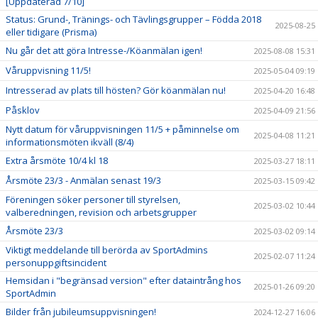
[Uppdaterad 7/10]
Status: Grund-, Tränings- och Tävlingsgrupper – Födda 2018
2025-08-25
eller tidigare (Prisma)
Nu går det att göra Intresse-/Köanmälan igen!
2025-08-08 15:31
Våruppvisning 11/5!
2025-05-04 09:19
Intresserad av plats till hösten? Gör köanmälan nu!
2025-04-20 16:48
Påsklov
2025-04-09 21:56
Nytt datum för våruppvisningen 11/5 + påminnelse om
2025-04-08 11:21
informationsmöten ikväll (8/4)
Extra årsmöte 10/4 kl 18
2025-03-27 18:11
Årsmöte 23/3 - Anmälan senast 19/3
2025-03-15 09:42
Föreningen söker personer till styrelsen,
2025-03-02 10:44
valberedningen, revision och arbetsgrupper
Årsmöte 23/3
2025-03-02 09:14
Viktigt meddelande till berörda av SportAdmins
2025-02-07 11:24
personuppgiftsincident
Hemsidan i "begränsad version" efter dataintrång hos
2025-01-26 09:20
SportAdmin
Bilder från jubileumsuppvisningen!
2024-12-27 16:06