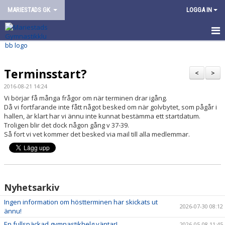
MARIESTADS GK
LOGGA IN
HEM
Terminsstart?
OM FÖRENINGEN
<
>
2016-08-21 14:24
VÅR VERKSAMHET
Vi börjar få många frågor om när terminen drar igång.
Då vi fortfarande inte fått något besked om när golvbytet, som pågår i
hallen, är klart har vi ännu inte kunnat bestämma ett startdatum.
ARRANGEMANG
Troligen blir det dock någon gång v 37-39.
Så fort vi vet kommer det besked via mail till alla medlemmar.
KONTAKT/KANSLI
Nyhetsarkiv
Ingen information om höstterminen har skickats ut
2026-07-30 08:12
ännu!
En fullspäckad gymnastikhelg väntar!
2026-05-08 11:45