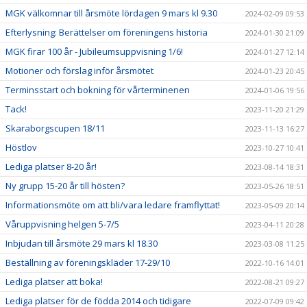
MGK välkomnar till årsmöte lördagen 9 mars kl 9.30
2024-02-09 09:53
Efterlysning: Berättelser om föreningens historia
2024-01-30 21:09
MGK firar 100 år - Jubileumsuppvisning 1/6!
2024-01-27 12:14
Motioner och förslag inför årsmötet
2024-01-23 20:45
Terminsstart och bokning för vårterminenen
2024-01-06 19:56
Tack!
2023-11-20 21:29
Skaraborgscupen 18/11
2023-11-13 16:27
Höstlov
2023-10-27 10:41
Lediga platser 8-20 år!
2023-08-14 18:31
Ny grupp 15-20 år till hösten?
2023-05-26 18:51
Informationsmöte om att bli/vara ledare framflyttat!
2023-05-09 20:14
Våruppvisning helgen 5-7/5
2023-04-11 20:28
Inbjudan till årsmöte 29 mars kl 18.30
2023-03-08 11:25
Beställning av föreningskläder 17-29/10
2022-10-16 14:01
Lediga platser att boka!
2022-08-21 09:27
Lediga platser för de födda 2014 och tidigare
2022-07-09 09:42