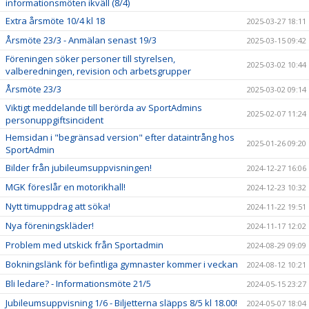
informationsmöten ikväll (8/4)
Extra årsmöte 10/4 kl 18
2025-03-27 18:11
Årsmöte 23/3 - Anmälan senast 19/3
2025-03-15 09:42
Föreningen söker personer till styrelsen,
2025-03-02 10:44
valberedningen, revision och arbetsgrupper
Årsmöte 23/3
2025-03-02 09:14
Viktigt meddelande till berörda av SportAdmins
2025-02-07 11:24
personuppgiftsincident
Hemsidan i "begränsad version" efter dataintrång hos
2025-01-26 09:20
SportAdmin
Bilder från jubileumsuppvisningen!
2024-12-27 16:06
MGK föreslår en motorikhall!
2024-12-23 10:32
Nytt timuppdrag att söka!
2024-11-22 19:51
Nya föreningskläder!
2024-11-17 12:02
Problem med utskick från Sportadmin
2024-08-29 09:09
Bokningslänk för befintliga gymnaster kommer i veckan
2024-08-12 10:21
Bli ledare? - Informationsmöte 21/5
2024-05-15 23:27
Jubileumsuppvisning 1/6 - Biljetterna släpps 8/5 kl 18.00!
2024-05-07 18:04