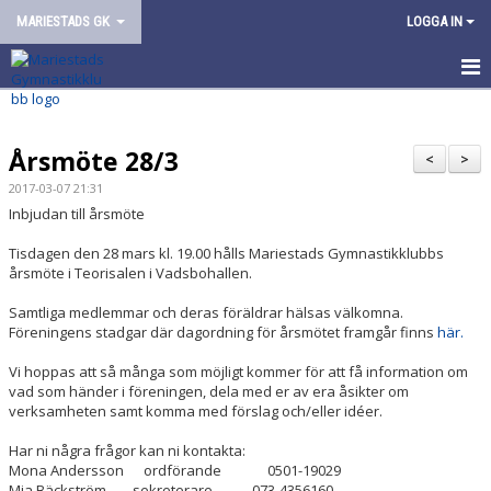
MARIESTADS GK
LOGGA IN
HEM
Årsmöte 28/3
OM FÖRENINGEN
<
>
2017-03-07 21:31
VÅR VERKSAMHET
Inbjudan till årsmöte
Tisdagen den 28 mars kl. 19.00 hålls Mariestads Gymnastikklubbs
ARRANGEMANG
årsmöte i Teorisalen i Vadsbohallen.
KONTAKT/KANSLI
Samtliga medlemmar och deras föräldrar hälsas välkomna.
Föreningens stadgar där dagordning för årsmötet framgår finns
här.
Vi hoppas att så många som möjligt kommer för att få information om
vad som händer i föreningen, dela med er av era åsikter om
verksamheten samt komma med förslag och/eller idéer.
Har ni några frågor kan ni kontakta:
Mona Andersson ordförande 0501-19029
Mia Bäckström sekreterare 073-4356160