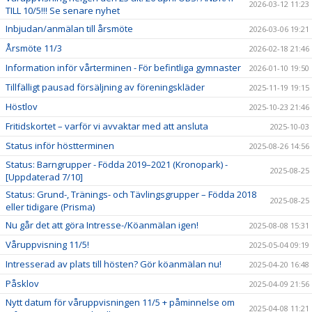
2026-03-12 11:23
TILL 10/5!!! Se senare nyhet
Inbjudan/anmälan till årsmöte
2026-03-06 19:21
Årsmöte 11/3
2026-02-18 21:46
Information inför vårterminen - För befintliga gymnaster
2026-01-10 19:50
Tillfälligt pausad försäljning av föreningskläder
2025-11-19 19:15
Höstlov
2025-10-23 21:46
Fritidskortet – varför vi avvaktar med att ansluta
2025-10-03
Status inför höstterminen
2025-08-26 14:56
Status: Barngrupper - Födda 2019–2021 (Kronopark) -
2025-08-25
[Uppdaterad 7/10]
Status: Grund-, Tränings- och Tävlingsgrupper – Födda 2018
2025-08-25
eller tidigare (Prisma)
Nu går det att göra Intresse-/Köanmälan igen!
2025-08-08 15:31
Våruppvisning 11/5!
2025-05-04 09:19
Intresserad av plats till hösten? Gör köanmälan nu!
2025-04-20 16:48
Påsklov
2025-04-09 21:56
Nytt datum för våruppvisningen 11/5 + påminnelse om
2025-04-08 11:21