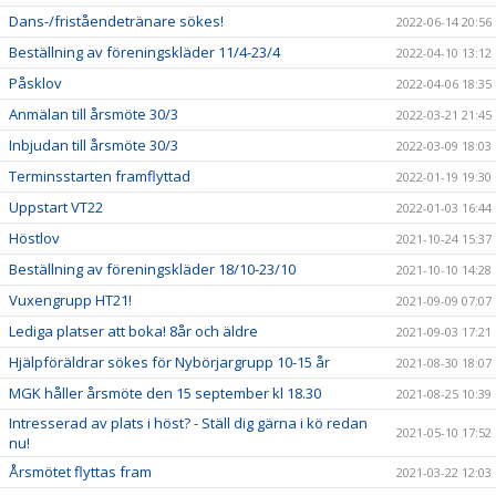
Dans-/friståendetränare sökes!
2022-06-14 20:56
Beställning av föreningskläder 11/4-23/4
2022-04-10 13:12
Påsklov
2022-04-06 18:35
Anmälan till årsmöte 30/3
2022-03-21 21:45
Inbjudan till årsmöte 30/3
2022-03-09 18:03
Terminsstarten framflyttad
2022-01-19 19:30
Uppstart VT22
2022-01-03 16:44
Höstlov
2021-10-24 15:37
Beställning av föreningskläder 18/10-23/10
2021-10-10 14:28
Vuxengrupp HT21!
2021-09-09 07:07
Lediga platser att boka! 8år och äldre
2021-09-03 17:21
Hjälpföräldrar sökes för Nybörjargrupp 10-15 år
2021-08-30 18:07
MGK håller årsmöte den 15 september kl 18.30
2021-08-25 10:39
Intresserad av plats i höst? - Ställ dig gärna i kö redan
2021-05-10 17:52
nu!
Årsmötet flyttas fram
2021-03-22 12:03