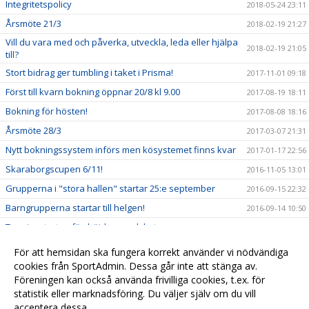
Integritetspolicy
2018-05-24 23:11
Årsmöte 21/3
2018-02-19 21:27
Vill du vara med och påverka, utveckla, leda eller hjälpa
2018-02-19 21:05
till?
Stort bidrag ger tumbling i taket i Prisma!
2017-11-01 09:18
Först till kvarn bokning öppnar 20/8 kl 9.00
2017-08-19 18:11
Bokning för hösten!
2017-08-08 18:16
Årsmöte 28/3
2017-03-07 21:31
Nytt bokningssystem införs men kösystemet finns kvar
2017-01-17 22:56
Skaraborgscupen 6/11!
2016-11-05 13:01
Grupperna i "stora hallen" startar 25:e september
2016-09-15 22:32
Barngrupperna startar till helgen!
2016-09-14 10:50
Terminsstarten fördröjd pga golvbyte
2016-09-06 14:43
Skaraborgscupen 6/11
2016-08-21 14:36
För att hemsidan ska fungera korrekt använder vi nödvändiga
Terminsstart?
cookies från SportAdmin. Dessa går inte att stänga av.
2016-08-21 14:24
Föreningen kan också använda frivilliga cookies, t.ex. för
Ny hemsida!
2016-07-09 15:19
statistik eller marknadsföring. Du väljer själv om du vill
acceptera dessa.