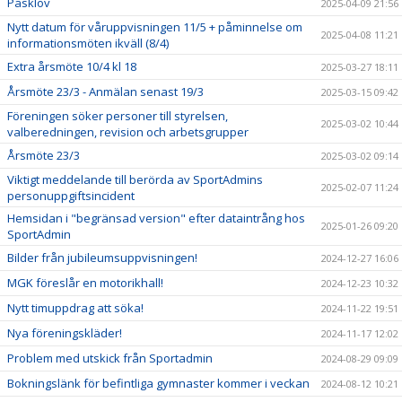
Påsklov
2025-04-09 21:56
Nytt datum för våruppvisningen 11/5 + påminnelse om
2025-04-08 11:21
informationsmöten ikväll (8/4)
Extra årsmöte 10/4 kl 18
2025-03-27 18:11
Årsmöte 23/3 - Anmälan senast 19/3
2025-03-15 09:42
Föreningen söker personer till styrelsen,
2025-03-02 10:44
valberedningen, revision och arbetsgrupper
Årsmöte 23/3
2025-03-02 09:14
Viktigt meddelande till berörda av SportAdmins
2025-02-07 11:24
personuppgiftsincident
Hemsidan i "begränsad version" efter dataintrång hos
2025-01-26 09:20
SportAdmin
Bilder från jubileumsuppvisningen!
2024-12-27 16:06
MGK föreslår en motorikhall!
2024-12-23 10:32
Nytt timuppdrag att söka!
2024-11-22 19:51
Nya föreningskläder!
2024-11-17 12:02
Problem med utskick från Sportadmin
2024-08-29 09:09
Bokningslänk för befintliga gymnaster kommer i veckan
2024-08-12 10:21