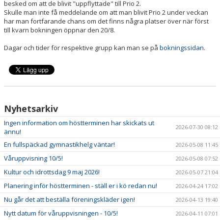
besked om att de blivit "uppflyttade" till Prio 2.
Skulle man inte få meddelande om att man blivit Prio 2 under veckan
har man fortfarande chans om det finns några platser över när först
till kvarn bokningen öppnar den 20/8.
Dagar och tider för respektive grupp kan man se på
bokningssidan
.
Nyhetsarkiv
Ingen information om höstterminen har skickats ut
2026-07-30 08:12
ännu!
En fullspäckad gymnastikhelg väntar!
2026-05-08 11:45
Våruppvisning 10/5!
2026-05-08 07:52
Kultur och idrottsdag 9 maj 2026!
2026-05-07 21:04
Planering inför höstterminen - ställ er i kö redan nu!
2026-04-24 17:02
Nu går det att beställa föreningskläder igen!
2026-04-13 19:40
Nytt datum för våruppvisningen - 10/5!
2026-04-11 07:01