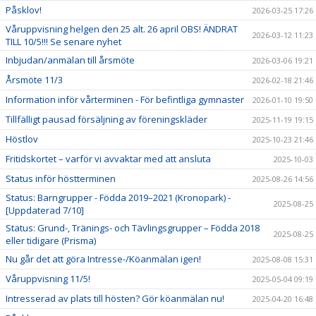
Påsklov!
2026-03-25 17:26
Våruppvisning helgen den 25 alt. 26 april OBS! ÄNDRAT
2026-03-12 11:23
TILL 10/5!!! Se senare nyhet
Inbjudan/anmälan till årsmöte
2026-03-06 19:21
Årsmöte 11/3
2026-02-18 21:46
Information inför vårterminen - För befintliga gymnaster
2026-01-10 19:50
Tillfälligt pausad försäljning av föreningskläder
2025-11-19 19:15
Höstlov
2025-10-23 21:46
Fritidskortet – varför vi avvaktar med att ansluta
2025-10-03
Status inför höstterminen
2025-08-26 14:56
Status: Barngrupper - Födda 2019–2021 (Kronopark) -
2025-08-25
[Uppdaterad 7/10]
Status: Grund-, Tränings- och Tävlingsgrupper – Födda 2018
2025-08-25
eller tidigare (Prisma)
Nu går det att göra Intresse-/Köanmälan igen!
2025-08-08 15:31
Våruppvisning 11/5!
2025-05-04 09:19
Intresserad av plats till hösten? Gör köanmälan nu!
2025-04-20 16:48