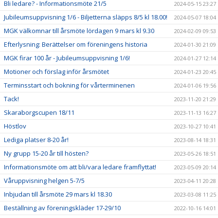
Bli ledare? - Informationsmöte 21/5
2024-05-15 23:27
Jubileumsuppvisning 1/6 - Biljetterna släpps 8/5 kl 18.00!
2024-05-07 18:04
MGK välkomnar till årsmöte lördagen 9 mars kl 9.30
2024-02-09 09:53
Efterlysning: Berättelser om föreningens historia
2024-01-30 21:09
MGK firar 100 år - Jubileumsuppvisning 1/6!
2024-01-27 12:14
Motioner och förslag inför årsmötet
2024-01-23 20:45
Terminsstart och bokning för vårterminenen
2024-01-06 19:56
Tack!
2023-11-20 21:29
Skaraborgscupen 18/11
2023-11-13 16:27
Höstlov
2023-10-27 10:41
Lediga platser 8-20 år!
2023-08-14 18:31
Ny grupp 15-20 år till hösten?
2023-05-26 18:51
Informationsmöte om att bli/vara ledare framflyttat!
2023-05-09 20:14
Våruppvisning helgen 5-7/5
2023-04-11 20:28
Inbjudan till årsmöte 29 mars kl 18.30
2023-03-08 11:25
Beställning av föreningskläder 17-29/10
2022-10-16 14:01