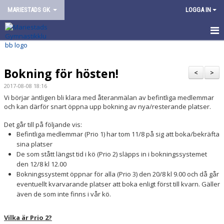
MARIESTADS GK
LOGGA IN
HEM
Bokning för hösten!
OM FÖRENINGEN
<
>
2017-08-08 18:16
VÅR VERKSAMHET
Vi börjar äntligen bli klara med återanmälan av befintliga medlemmar
och kan därför snart öppna upp bokning av nya/resterande platser.
ARRANGEMANG
Det går till på följande vis:
Befintliga medlemmar (Prio 1) har tom 11/8 på sig att boka/bekräfta
KONTAKT/KANSLI
sina platser
De som stått längst tid i kö (Prio 2) släpps in i bokningssystemet
den 12/8 kl 12.00
Bokningssystemt öppnar för alla (Prio 3) den 20/8 kl 9.00 och då går
eventuellt kvarvarande platser att boka enligt först till kvarn. Gäller
även de som inte finns i vår kö.
Vilka är Prio 2?