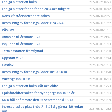
Lediga platser att boka!
2022-08-21 09:27
Lediga platser för de födda 2014 och tidigare
2022-07-09 09:42
Dans-/friståendetränare sökes!
2022-06-14 20:56
Beställning av föreningskläder 11/4-23/4
2022-04-10 13:12
Påsklov
2022-04-06 18:35
Anmälan till årsmöte 30/3
2022-03-21 21:45
Inbjudan till årsmöte 30/3
2022-03-09 18:03
Terminsstarten framflyttad
2022-01-19 19:30
Uppstart VT22
2022-01-03 16:44
Höstlov
2021-10-24 15:37
Beställning av föreningskläder 18/10-23/10
2021-10-10 14:28
Vuxengrupp HT21!
2021-09-09 07:07
Lediga platser att boka! 8år och äldre
2021-09-03 17:21
Hjälpföräldrar sökes för Nybörjargrupp 10-15 år
2021-08-30 18:07
MGK håller årsmöte den 15 september kl 18.30
2021-08-25 10:39
Intresserad av plats i höst? - Ställ dig gärna i kö redan
2021-05-10 17:52
nu!