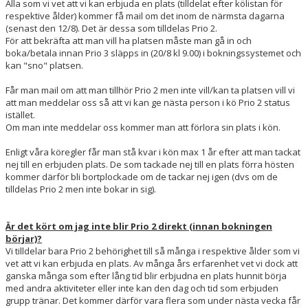
Alla som vi vet att vi kan erbjuda en plats (tilldelat efter kölistan för
respektive ålder) kommer få mail om det inom de närmsta dagarna
(senast den 12/8). Det är dessa som tilldelas Prio 2.
För att bekräfta att man vill ha platsen måste man gå in och
boka/betala innan Prio 3 släpps in (20/8 kl 9.00) i bokningssystemet och
kan "sno" platsen.
Får man mail om att man tillhör Prio 2 men inte vill/kan ta platsen vill vi
att man meddelar oss så att vi kan ge nästa person i kö Prio 2 status
istället.
Om man inte meddelar oss kommer man att förlora sin plats i kön.
Enligt våra köregler får man stå kvar i kön max 1 år efter att man tackat
nej till en erbjuden plats. De som tackade nej till en plats förra hösten
kommer därför bli bortplockade om de tackar nej igen (dvs om de
tilldelas Prio 2 men inte bokar in sig).
Är det kört om jag inte blir Prio 2 direkt (innan bokningen
börjar)?
Vi tilldelar bara Prio 2 behörighet till så många i respektive ålder som vi
vet att vi kan erbjuda en plats. Av många års erfarenhet vet vi dock att
ganska många som efter lång tid blir erbjudna en plats hunnit börja
med andra aktiviteter eller inte kan den dag och tid som erbjuden
grupp tränar. Det kommer därför vara flera som under nästa vecka får