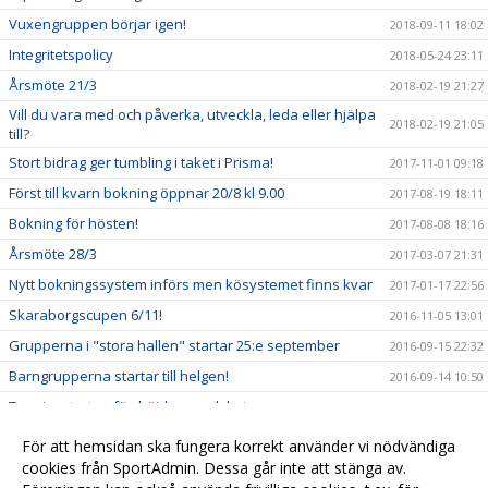
Vuxengruppen börjar igen!
2018-09-11 18:02
Integritetspolicy
2018-05-24 23:11
Årsmöte 21/3
2018-02-19 21:27
Vill du vara med och påverka, utveckla, leda eller hjälpa
2018-02-19 21:05
till?
Stort bidrag ger tumbling i taket i Prisma!
2017-11-01 09:18
Först till kvarn bokning öppnar 20/8 kl 9.00
2017-08-19 18:11
Bokning för hösten!
2017-08-08 18:16
Årsmöte 28/3
2017-03-07 21:31
Nytt bokningssystem införs men kösystemet finns kvar
2017-01-17 22:56
Skaraborgscupen 6/11!
2016-11-05 13:01
Grupperna i "stora hallen" startar 25:e september
2016-09-15 22:32
Barngrupperna startar till helgen!
2016-09-14 10:50
Terminsstarten fördröjd pga golvbyte
2016-09-06 14:43
Skaraborgscupen 6/11
2016-08-21 14:36
För att hemsidan ska fungera korrekt använder vi nödvändiga
Terminsstart?
cookies från SportAdmin. Dessa går inte att stänga av.
2016-08-21 14:24