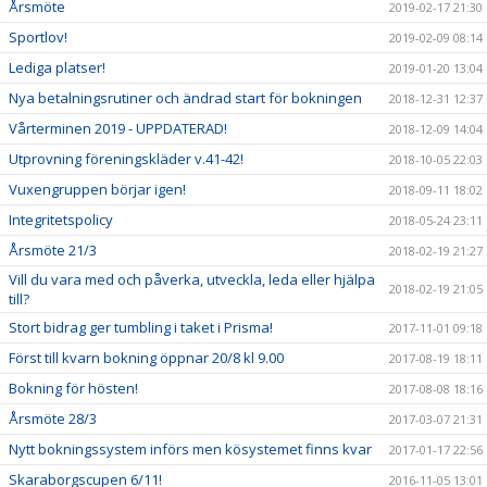
Årsmöte
2019-02-17 21:30
Sportlov!
2019-02-09 08:14
Lediga platser!
2019-01-20 13:04
Nya betalningsrutiner och ändrad start för bokningen
2018-12-31 12:37
Vårterminen 2019 - UPPDATERAD!
2018-12-09 14:04
Utprovning föreningskläder v.41-42!
2018-10-05 22:03
Vuxengruppen börjar igen!
2018-09-11 18:02
Integritetspolicy
2018-05-24 23:11
Årsmöte 21/3
2018-02-19 21:27
Vill du vara med och påverka, utveckla, leda eller hjälpa
2018-02-19 21:05
till?
Stort bidrag ger tumbling i taket i Prisma!
2017-11-01 09:18
Först till kvarn bokning öppnar 20/8 kl 9.00
2017-08-19 18:11
Bokning för hösten!
2017-08-08 18:16
Årsmöte 28/3
2017-03-07 21:31
Nytt bokningssystem införs men kösystemet finns kvar
2017-01-17 22:56
Skaraborgscupen 6/11!
2016-11-05 13:01