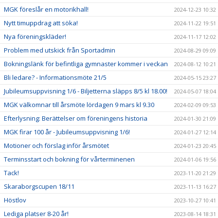
MGK föreslår en motorikhall!
2024-12-23 10:32
Nytt timuppdrag att söka!
2024-11-22 19:51
Nya föreningskläder!
2024-11-17 12:02
Problem med utskick från Sportadmin
2024-08-29 09:09
Bokningslänk för befintliga gymnaster kommer i veckan
2024-08-12 10:21
Bli ledare? - Informationsmöte 21/5
2024-05-15 23:27
Jubileumsuppvisning 1/6 - Biljetterna släpps 8/5 kl 18.00!
2024-05-07 18:04
MGK välkomnar till årsmöte lördagen 9 mars kl 9.30
2024-02-09 09:53
Efterlysning: Berättelser om föreningens historia
2024-01-30 21:09
MGK firar 100 år - Jubileumsuppvisning 1/6!
2024-01-27 12:14
Motioner och förslag inför årsmötet
2024-01-23 20:45
Terminsstart och bokning för vårterminenen
2024-01-06 19:56
Tack!
2023-11-20 21:29
Skaraborgscupen 18/11
2023-11-13 16:27
Höstlov
2023-10-27 10:41
Lediga platser 8-20 år!
2023-08-14 18:31