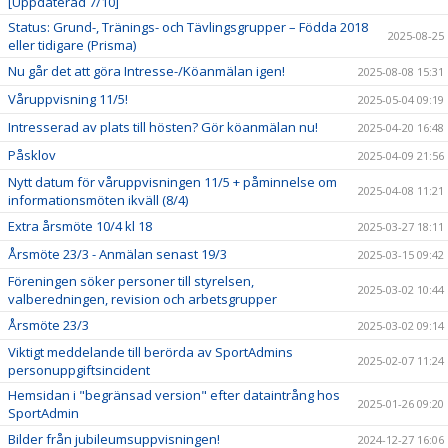
[Uppdaterad 7/10]
Status: Grund-, Tränings- och Tävlingsgrupper – Födda 2018
2025-08-25
eller tidigare (Prisma)
Nu går det att göra Intresse-/Köanmälan igen!
2025-08-08 15:31
Våruppvisning 11/5!
2025-05-04 09:19
Intresserad av plats till hösten? Gör köanmälan nu!
2025-04-20 16:48
Påsklov
2025-04-09 21:56
Nytt datum för våruppvisningen 11/5 + påminnelse om
2025-04-08 11:21
informationsmöten ikväll (8/4)
Extra årsmöte 10/4 kl 18
2025-03-27 18:11
Årsmöte 23/3 - Anmälan senast 19/3
2025-03-15 09:42
Föreningen söker personer till styrelsen,
2025-03-02 10:44
valberedningen, revision och arbetsgrupper
Årsmöte 23/3
2025-03-02 09:14
Viktigt meddelande till berörda av SportAdmins
2025-02-07 11:24
personuppgiftsincident
Hemsidan i "begränsad version" efter dataintrång hos
2025-01-26 09:20
SportAdmin
Bilder från jubileumsuppvisningen!
2024-12-27 16:06