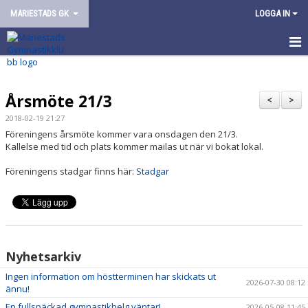
MARIESTADS GK
LOGGA IN
HEM
Årsmöte 21/3
OM FÖRENINGEN
<
>
2018-02-19 21:27
VÅR VERKSAMHET
Föreningens årsmöte kommer vara onsdagen den 21/3.
Kallelse med tid och plats kommer mailas ut när vi bokat lokal.
ARRANGEMANG
Föreningens stadgar finns här:
Stadgar
KONTAKT/KANSLI
Nyhetsarkiv
Ingen information om höstterminen har skickats ut
2026-07-30 08:12
ännu!
En fullspäckad gymnastikhelg väntar!
2026-05-08 11:45