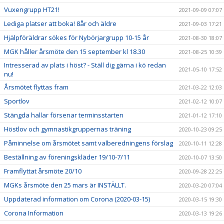
Vuxengrupp HT21!
2021-09-09 07:07
Lediga platser att boka! 8år och äldre
2021-09-03 17:21
Hjälpföräldrar sökes för Nybörjargrupp 10-15 år
2021-08-30 18:07
MGK håller årsmöte den 15 september kl 18.30
2021-08-25 10:39
Intresserad av plats i höst? - Ställ dig gärna i kö redan
2021-05-10 17:52
nu!
Årsmötet flyttas fram
2021-03-22 12:03
Sportlov
2021-02-12 10:07
Stängda hallar försenar terminsstarten
2021-01-12 17:10
Höstlov och gymnastikgruppernas träning
2020-10-23 09:25
Påminnelse om årsmötet samt valberedningens förslag
2020-10-11 12:28
Beställning av föreningskläder 19/10-7/11
2020-10-07 13:50
Framflyttat årsmöte 20/10
2020-09-28 22:25
MGKs årsmöte den 25 mars är INSTÄLLT.
2020-03-20 07:04
Uppdaterad information om Corona (2020-03-15)
2020-03-15 19:30
Corona Information
2020-03-13 19:26