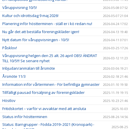
Våruppvisning 10/5!
2026-05-08 07:52
Kultur och idrottsdag 9 maj 2026!
2026-05-07 21:04
Planering inför höstterminen - ställ er i kö redan nu!
2026-04-24 17:02
Nu går det att beställa föreningskläder igen!
2026-04-13 19:40
Nytt datum för våruppvisningen - 10/5!
2026-04-11 07:01
Påsklov!
2026-03-25 17:26
Våruppvisning helgen den 25 alt. 26 april OBS! ÄNDRAT
2026-03-12 11:23
TILL 10/5!!! Se senare nyhet
Inbjudan/anmälan till årsmöte
2026-03-06 19:21
Årsmöte 11/3
2026-02-18 21:46
Information inför vårterminen - För befintliga gymnaster
2026-01-10 19:50
Tillfälligt pausad försäljning av föreningskläder
2025-11-19 19:15
Höstlov
2025-10-23 21:46
Fritidskortet – varför vi avvaktar med att ansluta
2025-10-03
Status inför höstterminen
2025-08-26 14:56
Status: Barngrupper - Födda 2019–2021 (Kronopark) -
2025-08-25