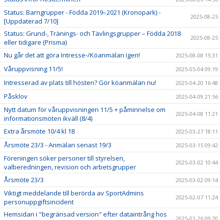
Status: Barngrupper - Födda 2019–2021 (Kronopark) -
2025-08-25
[Uppdaterad 7/10]
Status: Grund-, Tränings- och Tävlingsgrupper – Födda 2018
2025-08-25
eller tidigare (Prisma)
Nu går det att göra Intresse-/Köanmälan igen!
2025-08-08 15:31
Våruppvisning 11/5!
2025-05-04 09:19
Intresserad av plats till hösten? Gör köanmälan nu!
2025-04-20 16:48
Påsklov
2025-04-09 21:56
Nytt datum för våruppvisningen 11/5 + påminnelse om
2025-04-08 11:21
informationsmöten ikväll (8/4)
Extra årsmöte 10/4 kl 18
2025-03-27 18:11
Årsmöte 23/3 - Anmälan senast 19/3
2025-03-15 09:42
Föreningen söker personer till styrelsen,
2025-03-02 10:44
valberedningen, revision och arbetsgrupper
Årsmöte 23/3
2025-03-02 09:14
Viktigt meddelande till berörda av SportAdmins
2025-02-07 11:24
personuppgiftsincident
Hemsidan i "begränsad version" efter dataintrång hos
2025-01-26 09:20