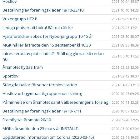
Höstlov
2021-10-24 15:37
Beställning av föreningskläder 18/10-23/10
2021-10-10 14:28
Vuxengrupp HT21!
2021-09-09 07:07
Lediga platser att boka! 8år och äldre
2021-09-03 17:21
Hjälpföräldrar sökes för Nybörjargrupp 10-15 år
2021-08-30 18:07
MGK håller årsmöte den 15 september kl 18.30
2021-08-25 10:39
Intresserad av plats i höst? - Ställ dig gärna i kö redan
2021-05-10 17:52
nu!
Årsmötet flyttas fram
2021-03-22 12:03
Sportlov
2021-02-12 10:07
Stängda hallar försenar terminsstarten
2021-01-12 17:10
Höstlov och gymnastikgruppernas träning
2020-10-23 09:25
Påminnelse om årsmötet samt valberedningens förslag
2020-10-11 12:28
Beställning av föreningskläder 19/10-7/11
2020-10-07 13:50
Framflyttat årsmöte 20/10
2020-09-28 22:25
MGKs årsmöte den 25 mars är INSTÄLLT.
2020-03-20 07:04
Uppdaterad information om Corona (2020-03-15)
2020-03-15 19:30