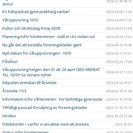
2026-07-30 08:12
ännu!
En fullspäckad gymnastikhelg väntar!
2026-05-08 11:45
Våruppvisning 10/5!
2026-05-08 07:52
Kultur och idrottsdag 9 maj 2026!
2026-05-07 21:04
Planering inför höstterminen - ställ er i kö redan nu!
2026-04-24 17:02
Nu går det att beställa föreningskläder igen!
2026-04-13 19:40
Nytt datum för våruppvisningen - 10/5!
2026-04-11 07:01
Påsklov!
2026-03-25 17:26
Våruppvisning helgen den 25 alt. 26 april OBS! ÄNDRAT
2026-03-12 11:23
TILL 10/5!!! Se senare nyhet
Inbjudan/anmälan till årsmöte
2026-03-06 19:21
Årsmöte 11/3
2026-02-18 21:46
Information inför vårterminen - För befintliga gymnaster
2026-01-10 19:50
Tillfälligt pausad försäljning av föreningskläder
2025-11-19 19:15
Höstlov
2025-10-23 21:46
Fritidskortet – varför vi avvaktar med att ansluta
2025-10-03
Status inför höstterminen
2025-08-26 14:56