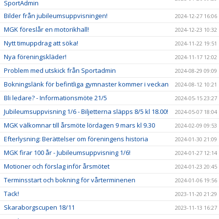
SportAdmin
Bilder från jubileumsuppvisningen!
2024-12-27 16:06
MGK föreslår en motorikhall!
2024-12-23 10:32
Nytt timuppdrag att söka!
2024-11-22 19:51
Nya föreningskläder!
2024-11-17 12:02
Problem med utskick från Sportadmin
2024-08-29 09:09
Bokningslänk för befintliga gymnaster kommer i veckan
2024-08-12 10:21
Bli ledare? - Informationsmöte 21/5
2024-05-15 23:27
Jubileumsuppvisning 1/6 - Biljetterna släpps 8/5 kl 18.00!
2024-05-07 18:04
MGK välkomnar till årsmöte lördagen 9 mars kl 9.30
2024-02-09 09:53
Efterlysning: Berättelser om föreningens historia
2024-01-30 21:09
MGK firar 100 år - Jubileumsuppvisning 1/6!
2024-01-27 12:14
Motioner och förslag inför årsmötet
2024-01-23 20:45
Terminsstart och bokning för vårterminenen
2024-01-06 19:56
Tack!
2023-11-20 21:29
Skaraborgscupen 18/11
2023-11-13 16:27