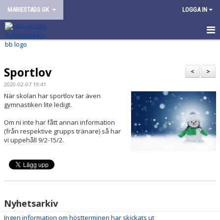
MARIESTADS GK
LOGGA IN
HEM
Sportlov
OM FÖRENINGEN
<
>
2020-02-07 19:41
VÅR VERKSAMHET
När skolan har sportlov tar även
gymnastiken lite ledigt.
ARRANGEMANG
Om ni inte har fått annan information
(från respektive grupps tränare) så har
KONTAKT/KANSLI
vi uppehåll 9/2-15/2.
Nyhetsarkiv
Ingen information om höstterminen har skickats ut